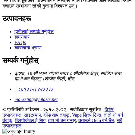
सिगरेटबाट छुटकारा पाउने धेरै मानिसहरू भ्यापिङ टेक्नोलोजीले लाखौंको ज्यान
बचाउने सम्भावना रहेको कुरामा विश्वस्त छन्।
उत्पादनहरू
हामीलाई सम्पर्क गर्नुहोस
हाम्रोबारे
FAQs
कारखाना भ्रमण
सम्पर्क गर्नुहोस्
६/एफ, १६ औं भवन, गोङ्गे नम्बर ८ औद्योगिक क्षेत्र, साजिङ सेन्ट,
बाओआन जिल्ला।शेन्जेन सिटी, चीन
+८६१३९२८४२३३९३
marketing@hitaste.net
© प्रतिलिपि अधिकार - २०१०-२०२२ : सर्वाधिकार सुरक्षित।
विशेष
उत्पादनहरू
,
साइटम्याप
,
ब्लेड ताप तंबाकू
,
Vape ड्रिप टिप्स
,
तातो नो बर्न
तंबाकू
,
डिस्पोजेबल ई सिग
,
ताप नो बर्न यन्त्र
,
तताउने Oem बर्न छैन
,
सबै
उत्पादनहरू