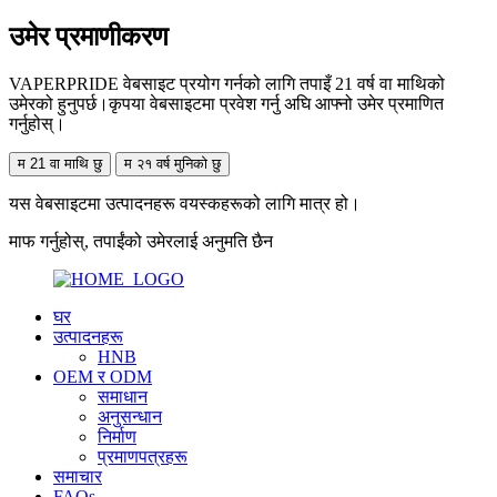
उमेर प्रमाणीकरण
VAPERPRIDE वेबसाइट प्रयोग गर्नको लागि तपाइँ 21 वर्ष वा माथिको
उमेरको हुनुपर्छ।कृपया वेबसाइटमा प्रवेश गर्नु अघि आफ्नो उमेर प्रमाणित
गर्नुहोस्।
म 21 वा माथि छु
म २१ वर्ष मुनिको छु
यस वेबसाइटमा उत्पादनहरू वयस्कहरूको लागि मात्र हो।
माफ गर्नुहोस्, तपाईंको उमेरलाई अनुमति छैन
घर
उत्पादनहरू
HNB
OEM र ODM
समाधान
अनुसन्धान
निर्माण
प्रमाणपत्रहरू
समाचार
FAQs