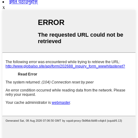
इमेल पठाउनुहोस्
x