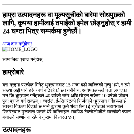
हाम्रा उत्पादनहरू वा मूल्यसूचीको बारेमा सोधपुछको
लागि, कृपया हामीलाई तपाईंको इमेल छोड्नुहोस् र हामी
24 घण्टा भित्र सम्पर्कमा हुनेछौं।
आज दान गर्नुहोस्!
सामाजिक प्राप्त गर्नुहोस्
हाम्रोबारे
यस ग्रहमा प्रत्येक मिनेट धुम्रपानबाट 15 भन्दा बढी व्यक्तिको मृत्यु भयो, र त्यो
संख्या अझै पनि हरेक वर्ष बढिरहेको छ।यसैबीच, अन्वेषकहरूले पत्ता लगाएका
छन् कि धुम्रपान गर्नेहरूले 40 वर्षको उमेर अघि छोड्न सकेमा 10 वर्षको जीवन
पुन: प्राप्त गर्न सक्छन्। त्यसैले, ई-सिगरेटको सिर्जनाले धुम्रपान गर्नेहरूलाई
स्वस्थ विकल्प दिएको छ भन्ने कुरामा कुनै शंका छैन।ई-चुरोटको सहायताले
सिगरेटबाट छुटकारा पाउने धेरै मानिसहरू भ्यापिङ टेक्नोलोजीले लाखौंको ज्यान
बचाउने सम्भावना रहेको कुरामा विश्वस्त छन्।
उत्पादनहरू