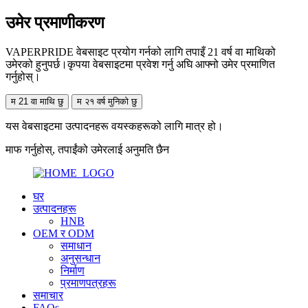
उमेर प्रमाणीकरण
VAPERPRIDE वेबसाइट प्रयोग गर्नको लागि तपाइँ 21 वर्ष वा माथिको
उमेरको हुनुपर्छ।कृपया वेबसाइटमा प्रवेश गर्नु अघि आफ्नो उमेर प्रमाणित
गर्नुहोस्।
म 21 वा माथि छु
म २१ वर्ष मुनिको छु
यस वेबसाइटमा उत्पादनहरू वयस्कहरूको लागि मात्र हो।
माफ गर्नुहोस्, तपाईंको उमेरलाई अनुमति छैन
घर
उत्पादनहरू
HNB
OEM र ODM
समाधान
अनुसन्धान
निर्माण
प्रमाणपत्रहरू
समाचार
FAQs