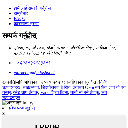
हामीलाई सम्पर्क गर्नुहोस
हाम्रोबारे
FAQs
कारखाना भ्रमण
सम्पर्क गर्नुहोस्
६/एफ, १६ औं भवन, गोङ्गे नम्बर ८ औद्योगिक क्षेत्र, साजिङ सेन्ट,
बाओआन जिल्ला।शेन्जेन सिटी, चीन
+८६१३९२८४२३३९३
marketing@hitaste.net
© प्रतिलिपि अधिकार - २०१०-२०२२ : सर्वाधिकार सुरक्षित।
विशेष
उत्पादनहरू
,
साइटम्याप
,
डिस्पोजेबल ई सिग
,
तताउने Oem बर्न छैन
,
ताप नो बर्न
यन्त्र
,
ब्लेड ताप तंबाकू
,
Vape ड्रिप टिप्स
,
तातो नो बर्न तंबाकू
,
सबै
उत्पादनहरू
इमेल पठाउनुहोस्
x