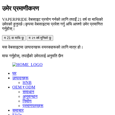
उमेर प्रमाणीकरण
VAPERPRIDE वेबसाइट प्रयोग गर्नको लागि तपाइँ 21 वर्ष वा माथिको
उमेरको हुनुपर्छ।कृपया वेबसाइटमा प्रवेश गर्नु अघि आफ्नो उमेर प्रमाणित
गर्नुहोस्।
म 21 वा माथि छु
म २१ वर्ष मुनिको छु
यस वेबसाइटमा उत्पादनहरू वयस्कहरूको लागि मात्र हो।
माफ गर्नुहोस्, तपाईंको उमेरलाई अनुमति छैन
घर
उत्पादनहरू
HNB
OEM र ODM
समाधान
अनुसन्धान
निर्माण
प्रमाणपत्रहरू
समाचार
FAQs