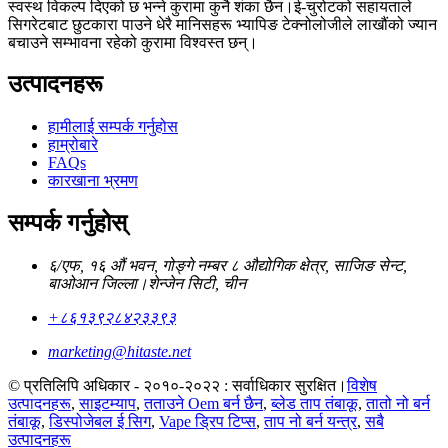
स्वस्थ विकल्प दिएको छ भन्ने कुरामा कुनै शंका छैन।ई-चुरोटको सहायताले
सिगरेटबाट छुटकारा पाउने धेरै मानिसहरू भ्यापिङ टेक्नोलोजीले लाखौंको ज्यान
बचाउने सम्भावना रहेको कुरामा विश्वस्त छन्।
उत्पादनहरू
हामीलाई सम्पर्क गर्नुहोस
हाम्रोबारे
FAQs
कारखाना भ्रमण
सम्पर्क गर्नुहोस्
६/एफ, १६ औं भवन, गोङ्गे नम्बर ८ औद्योगिक क्षेत्र, साजिङ सेन्ट,
बाओआन जिल्ला।शेन्जेन सिटी, चीन
+८६१३९२८४२३३९३
marketing@hitaste.net
© प्रतिलिपि अधिकार - २०१०-२०२२ : सर्वाधिकार सुरक्षित।
विशेष
उत्पादनहरू
,
साइटम्याप
,
तताउने Oem बर्न छैन
,
ब्लेड ताप तंबाकू
,
तातो नो बर्न
तंबाकू
,
डिस्पोजेबल ई सिग
,
Vape ड्रिप टिप्स
,
ताप नो बर्न यन्त्र
,
सबै
उत्पादनहरू