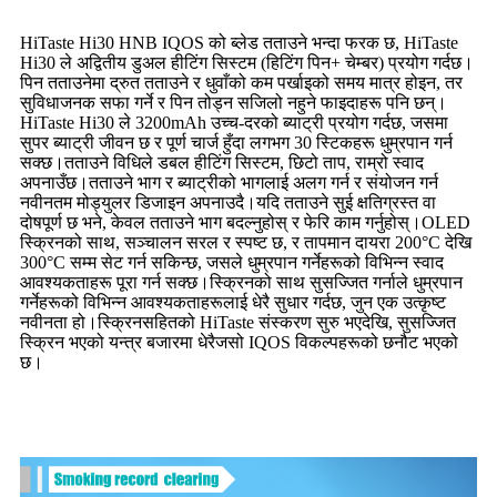
HiTaste Hi30 HNB IQOS को ब्लेड तताउने भन्दा फरक छ, HiTaste
Hi30 ले अद्वितीय डुअल हीटिंग सिस्टम (हिटिंग पिन+ चेम्बर) प्रयोग गर्दछ।
पिन तताउनेमा द्रुत तताउने र धुवाँको कम पर्खाइको समय मात्र होइन, तर
सुविधाजनक सफा गर्ने र पिन तोड्न सजिलो नहुने फाइदाहरू पनि छन्।
HiTaste Hi30 ले 3200mAh उच्च-दरको ब्याट्री प्रयोग गर्दछ, जसमा
सुपर ब्याट्री जीवन छ र पूर्ण चार्ज हुँदा लगभग 30 स्टिकहरू धुम्रपान गर्न
सक्छ।तताउने विधिले डबल हीटिंग सिस्टम, छिटो ताप, राम्रो स्वाद
अपनाउँछ।तताउने भाग र ब्याट्रीको भागलाई अलग गर्न र संयोजन गर्न
नवीनतम मोड्युलर डिजाइन अपनाउदै।यदि तताउने सुई क्षतिग्रस्त वा
दोषपूर्ण छ भने, केवल तताउने भाग बदल्नुहोस् र फेरि काम गर्नुहोस्।OLED
स्क्रिनको साथ, सञ्चालन सरल र स्पष्ट छ, र तापमान दायरा 200°C देखि
300°C सम्म सेट गर्न सकिन्छ, जसले धुम्रपान गर्नेहरूको विभिन्न स्वाद
आवश्यकताहरू पूरा गर्न सक्छ।स्क्रिनको साथ सुसज्जित गर्नाले धुम्रपान
गर्नेहरूको विभिन्न आवश्यकताहरूलाई धेरै सुधार गर्दछ, जुन एक उत्कृष्ट
नवीनता हो।स्क्रिनसहितको HiTaste संस्करण सुरु भएदेखि, सुसज्जित
स्क्रिन भएको यन्त्र बजारमा धेरैजसो IQOS विकल्पहरूको छनौट भएको
छ।