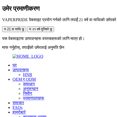
उमेर प्रमाणीकरण
VAPERPRIDE वेबसाइट प्रयोग गर्नको लागि तपाइँ 21 वर्ष वा माथिको उमेरको हुनु
म 21 वा माथि छु
म २१ वर्ष मुनिको छु
यस वेबसाइटमा उत्पादनहरू वयस्कहरूको लागि मात्र हो।
माफ गर्नुहोस्, तपाईंको उमेरलाई अनुमति छैन
घर
उत्पादनहरू
HNB
OEM र ODM
समाधान
अनुसन्धान
निर्माण
प्रमाणपत्रहरू
समाचार
FAQs
हाम्रोबारे
कारखाना भ्रमण