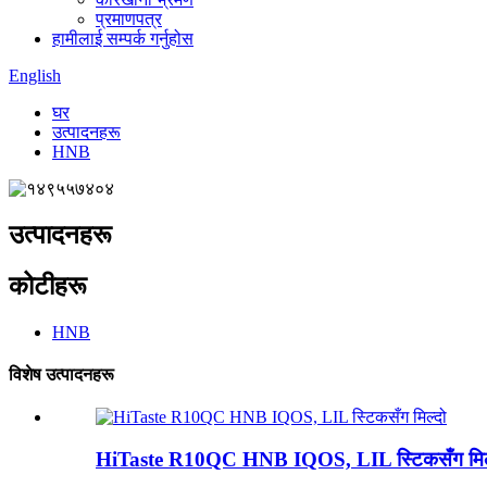
प्रमाणपत्र
हामीलाई सम्पर्क गर्नुहोस
English
घर
उत्पादनहरू
HNB
उत्पादनहरू
कोटीहरू
HNB
विशेष उत्पादनहरू
HiTaste R10QC HNB IQOS, LIL स्टिकसँग मिल