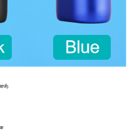
ार्ज)
S
टिक