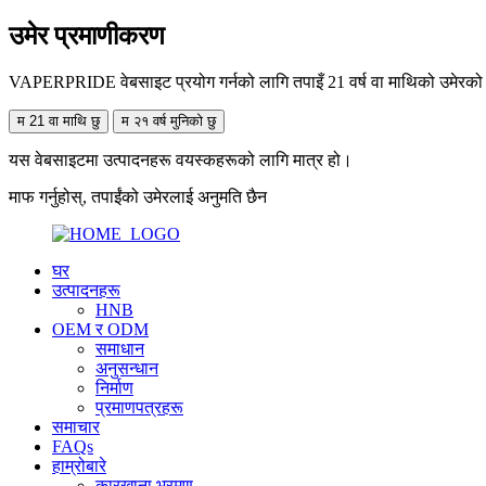
उमेर प्रमाणीकरण
VAPERPRIDE वेबसाइट प्रयोग गर्नको लागि तपाइँ 21 वर्ष वा माथिको उमेरको हुनु
म 21 वा माथि छु
म २१ वर्ष मुनिको छु
यस वेबसाइटमा उत्पादनहरू वयस्कहरूको लागि मात्र हो।
माफ गर्नुहोस्, तपाईंको उमेरलाई अनुमति छैन
घर
उत्पादनहरू
HNB
OEM र ODM
समाधान
अनुसन्धान
निर्माण
प्रमाणपत्रहरू
समाचार
FAQs
हाम्रोबारे
कारखाना भ्रमण