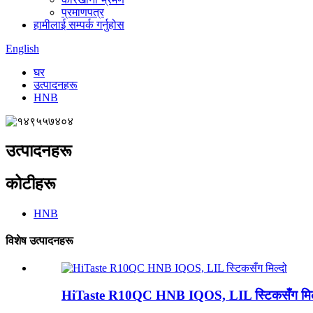
प्रमाणपत्र
हामीलाई सम्पर्क गर्नुहोस
English
घर
उत्पादनहरू
HNB
उत्पादनहरू
कोटीहरू
HNB
विशेष उत्पादनहरू
HiTaste R10QC HNB IQOS, LIL स्टिकसँग मिल