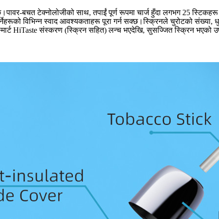
पावर-बचत टेक्नोलोजीको साथ, तपाईं पूर्ण रूपमा चार्ज हुँदा लगभग 25 स्टिकहरू
हरूको विभिन्न स्वाद आवश्यकताहरू पूरा गर्न सक्छ।स्क्रिनले चुरोटको संख्या, धुम
्छ।स्मार्ट HiTaste संस्करण (स्क्रिन सहित) लन्च भएदेखि, सुसज्जित स्क्रिन