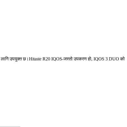
ks का लागि उपयुक्त छ।Hitaste R20 IQOS-जस्तो उपकरण हो, IQOS 3 DUO को